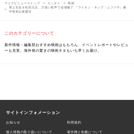
マイナビニューストップ
エンタメ
映画
尾上右近＆松田元太、力強い歌声で会場魅了 『ライオン・キング：ムファサ』劇
中歌初お披露目
このカテゴリーについて
新作情報・編集部おすすめ映画はもちろん、イベントレポートやレビュ
ーも充実。海外発の驚きの映画ネタもいち早くお届け。
サイトインフォメーション
お知らせ
利用規約
個人情報の取り扱いについて
著作権と転載について