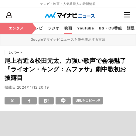
テレビ・映画・人気芸能人の最新情報
エンタメ
芸能
テレビ
ラジオ
映画
YouTube
BS・CS番組
話題
Googleでマイナビニュースを優先表示する方法
レポート
尾上右近＆松田元太、力強い歌声で会場魅了
『ライオン・キング：ムファサ』劇中歌初お
披露目
掲載日
2024/11/12 20:19
URLをコピー