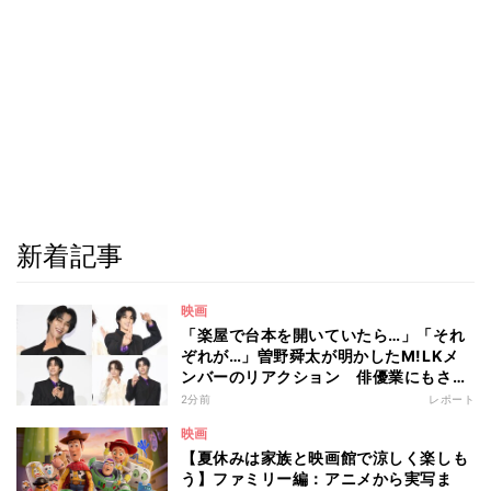
新着記事
映画
「楽屋で台本を開いていたら…」「それ
ぞれが…」曽野舜太が明かしたM!LKメ
ンバーのリアクション 俳優業にもさら
なる意欲
2分前
レポート
映画
【夏休みは家族と映画館で涼しく楽しも
う】ファミリー編：アニメから実写ま