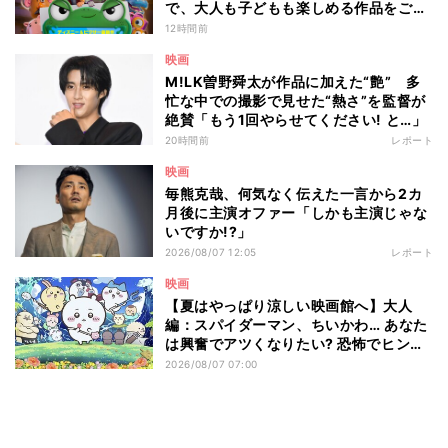
で、大人も子どもも楽しめる作品をご紹
介 - 編集部が注目する最新映画5選
12時間前
映画
M!LK曽野舜太が作品に加えた“艶” 多
忙な中での撮影で見せた“熱さ”を監督が
絶賛「もう1回やらせてください! と…」
20時間前
レポート
映画
毎熊克哉、何気なく伝えた一言から2カ
月後に主演オファー「しかも主演じゃな
いですか!?」
2026/08/07 12:05
レポート
映画
【夏はやっぱり涼しい映画館へ】大人
編：スパイダーマン、ちいかわ… あなた
は興奮でアツくなりたい? 恐怖でヒンヤ
リしたい? - 編集部が注目する最新映画5
2026/08/07 07:00
選