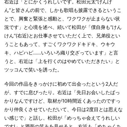
右近は「とにかくうれしいです。松田元太“げんげ
ん”と皆さんの前で、しかも歌唱も披露できるというこ
とで、興奮と緊張と感動と、ワクワクが止まらない状
況です」と心境を述べ、続いて松田が「僕自身も“けん
けん”(右近)とお仕事させていただく上で、兄弟役とい
うこともあって、すごくワクワクドキドキ、ウキウ
キ、ハピハピ……いろいろ織り交ざっています」と言
うと、右近は「上を行くのはやめていただきたい」と
ツッコんで笑いを誘った。
今回の作品をきっかけに初めて出会ったという2人だ
が、すでに息ぴったり。右近は「先日お会いしたばっ
かりなんですけど、取材が10時間近くあったのですっ
かり仲良くさせていただいて、今日は2度目とは思えな
い感じで」と話し、松田が「めっちゃ会えてうれしい
です!」と満面の笑みを見せると、右近も「めちゃくち