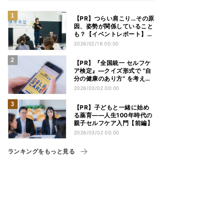
【PR】つらい肩こり…その原
因、姿勢が関係していること
も？【イベントレポート】
（座学編）
2026/02/16 00:00
【PR】『全国統一 セルフケ
ア検定』―クイズ形式で ”自
分の健康のあり方” を考える
【後編】
2026/03/02 00:00
【PR】子どもと一緒に始め
る薬育――人生100年時代の
親子セルフケア入門【前編】
2026/03/02 00:00
ランキングをもっと見る