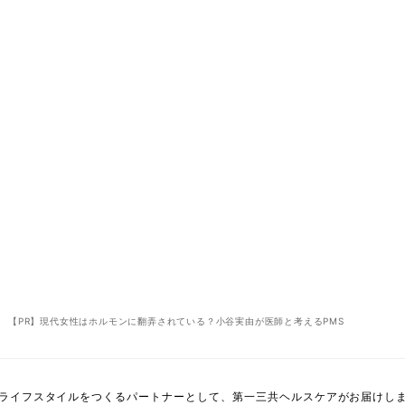
【PR】現代女性はホルモンに翻弄されている？小谷実由が医師と考えるPMS
ライフスタイルをつくるパートナーとして、第一三共ヘルスケアがお届けし