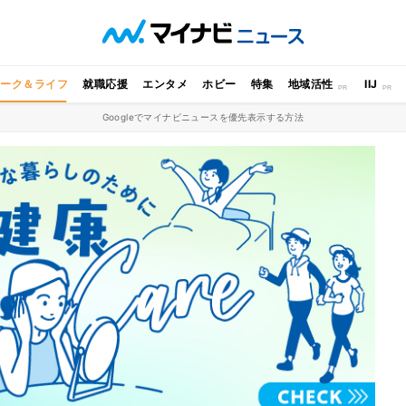
ワーク＆ライフ
就職応援
エンタメ
ホビー
特集
地域活性
IIJ
Googleでマイナビニュースを優先表示する方法