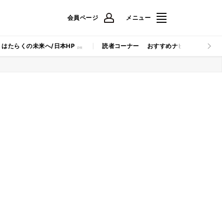
会員ページ
メニュー
はたらくの未来へ/日本HP
読者コーナー
おすすめナビ
マイナビB