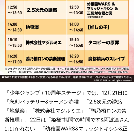
「少年ジャンプ＋10周年ステージ」では、12月21日に
「忘却バッテリー&ラーメン赤猫」「2.5次元の誘惑」
「地獄楽」「株式会社マジルミエ」「鴨乃橋ロンの禁
断推理」、22日は「姫様“拷問”の時間です&阿波連さん
ははかれない」「幼稚園WARS&マリッジトキシン&正