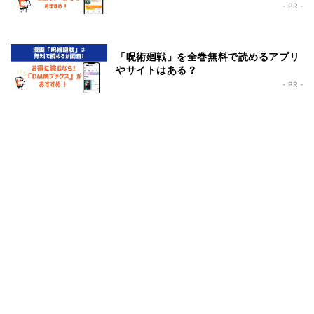
- PR -
「呪術廻戦」を全巻無料で読めるアプリ
やサイトはある？
- PR -