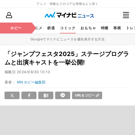
アニメ・特撮などのコアな情報をより深く
ホビー
アニメ
鉄道
コミック
おもちゃ
特撮
将棋
トレ
Googleでマイナビニュースを優先表示する方法
「ジャンプフェスタ2025」ステージプログラ
ムと出演キャストを一挙公開!
掲載日
2024/09/30 10:13
著者：
MN ホビー編集部
URLをコピー