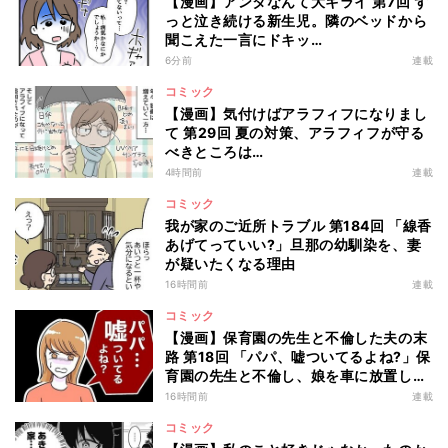
【漫画】アンタなんて大キライ 第7回 ず
っと泣き続ける新生児。隣のベッドから
聞こえた一言にドキッ…
6分前
連載
コミック
【漫画】気付けばアラフィフになりまし
て 第29回 夏の対策、アラフィフが守る
べきところは…
4時間前
連載
コミック
我が家のご近所トラブル 第184回 「線香
あげてっていい?」旦那の幼馴染を、妻
が疑いたくなる理由
16時間前
連載
コミック
【漫画】保育園の先生と不倫した夫の末
路 第18回 「パパ、嘘ついてるよね?」保
育園の先生と不倫し、娘を車に放置した
夫に…
16時間前
連載
コミック