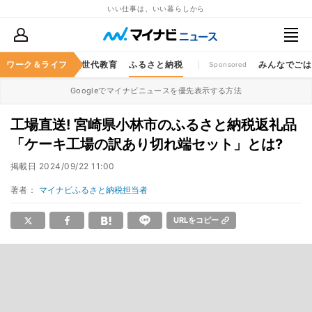
いい仕事は、いい暮らしから
キャッシュレス
ワーク＆ライフ
次世代教育
ふるさと納税
みんなでご
Sponsored
Googleでマイナビニュースを優先表示する方法
工場直送! 宮崎県小林市のふるさと納税返礼品
「ケーキ工場の訳あり切れ端セット」とは?
掲載日
2024/09/22 11:00
著者：
マイナビふるさと納税担当者
URLをコピー