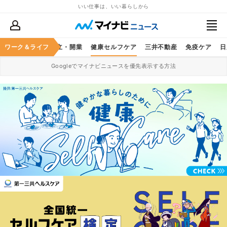
いい仕事は、いい暮らしから
ヤマハ発動機
ワーク＆ライフ
独立・開業
健康セルフケア
三井不動産
免疫ケア
日
Googleでマイナビニュースを優先表示する方法