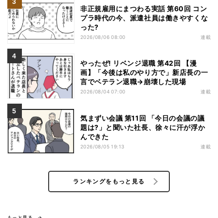
非正規雇用にまつわる実話 第60回 コン
プラ時代の今、派遣社員は働きやすくな
った?
2026/08/06 08:00
連載
やったぜ! リベンジ退職 第42回 【漫
画】「今後は私のやり方で」新店長の一
言でベテラン退職→崩壊した現場
2026/08/04 07:00
連載
気まずい会議 第11回 「今日の会議の議
題は?」と聞いた社長、徐々に汗が浮か
んできた
2026/08/05 19:13
連載
ランキングをもっと見る
もっと見る