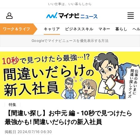
いい仕事は、いい暮らしから
ワーク＆ライフ
キャリア
ビジネススキル
マネー
暮らし
ヘ
Googleでマイナビニュースを優先表示する方法
特集
【間違い探し】お中元 編 - 10秒で見つけたら
最強かも! 間違いだらけの新入社員
掲載日
2024/07/16 06:30