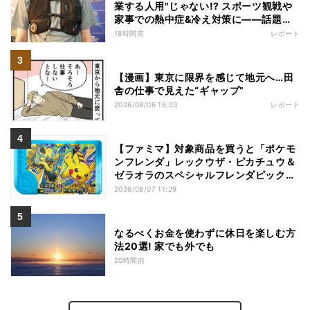
業する人用"じゃない!? スポーツ観戦や
家事での熱中症&冷え対策に――話題の
商品を徹底検証
18時間前
レポート
【漫画】東京に限界を感じて地元へ…田
舎の仕事で見えた“ギャップ”
2026/08/06 16:03
レポート
【ファミマ】対象商品を買うと「ポケモ
ンフレンダ」レックウザ・ピカチュウ＆
ゼラオラのスペシャルフレンダピックが
もらえるキャンペーン
2026/08/07 11:29
なるべくお金を使わずに休日を楽しむ方
法20選! 家でも外でも
20時間前