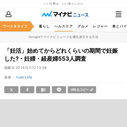
いい仕事は、いい暮らしから
ジネススキル
ワーク＆ライフ
マネー
暮らし
ヘルスケア
グルメ
レジャー
車とバイ
Googleでマイナビニュースを優先表示する方法
「妊活」始めてからどれくらいの期間で妊娠
した? - 妊婦・経産婦553人調査
掲載日
2024/07/12 13:48
著者：
Yumi's life
URLをコピー