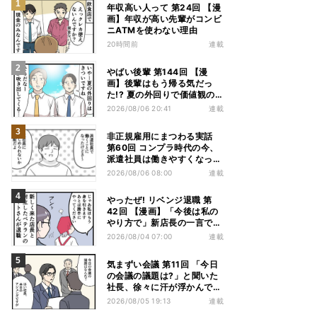
年収高い人って 第24回 【漫
画】年収が高い先輩がコンビ
ニATMを使わない理由
20時間前
連載
やばい後輩 第144回 【漫
画】後輩はもう帰る気だっ
た!? 夏の外回りで価値観の
違いを実感
2026/08/06 20:41
連載
非正規雇用にまつわる実話
第60回 コンプラ時代の今、
派遣社員は働きやすくなっ
た?
2026/08/06 08:00
連載
やったぜ! リベンジ退職 第
42回 【漫画】「今後は私の
やり方で」新店長の一言でベ
テラン退職→崩壊した現場
2026/08/04 07:00
連載
気まずい会議 第11回 「今日
の会議の議題は?」と聞いた
社長、徐々に汗が浮かんでき
た
2026/08/05 19:13
連載