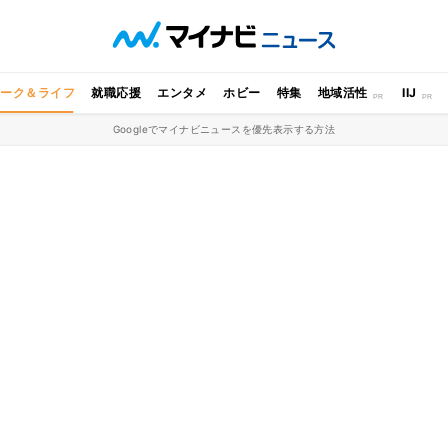
ワーク＆ライフ
就職応援
エンタメ
ホビー
特集
地域活性
IIJ
Googleでマイナビニュースを優先表示する方法