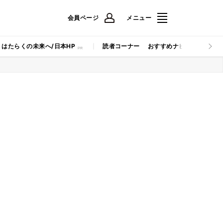
会員ページ
メニュー
はたらくの未来へ/日本HP
読者コーナー
おすすめナビ
マイナビB