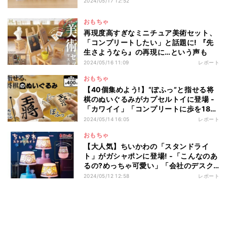
2024/05/17 12:52
おもちゃ
再現度高すぎなミニチュア美術セット、
「コンプリートしたい」と話題に! 『先
生さようなら』の再現に…という声も
2024/05/16 11:09
レポート
おもちゃ
【40個集めよう!】“ぽふっ”と指せる将
棋のぬいぐるみがカプセルトイに登場 -
「カワイイ」「コンプリートに歩を18コ
集めるのが大変っ」と話題に
2024/05/14 16:05
レポート
おもちゃ
【大人気】ちいかわの「スタンドライ
ト」がガシャポンに登場! -「こんなのあ
るの?めっちゃ可愛い」「会社のデスク
に置きたい」と話題沸騰
2024/05/12 12:58
レポート