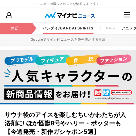
アニメ・特撮などのコアな情報をより深く
クター
ホビー
バンダイ/BANDAI SPIRITS
アニメ
Sponsored
Related
Googleでマイナビニュースを優先表示する方法
サウナ後のアイスを楽しむちいかわたちが入
浴剤に! ほか怪獣8号やハリー・ポッターも
【今週発売・新作ガシャポン5選】