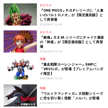
おもちゃ
『ONE PIECE』P.O.Pシリーズに「人食
いのバルトロメオ」が【限定復刻版】と
して再登場
2026/08/07 22:45
おもちゃ
『銀魂』G.E.M.シリーズにチャイナ服姿
の「神楽」が【限定復刻版】として再登
場
2026/08/07 22:30
特撮
『激走戦隊カーレンジャー』SMPに
「VRVロボ」が登場【プレミアムバンダ
イ限定】
2026/08/07 22:30
特撮
『ウルトラマンティガ』大怪獣シリーズ
に空を切り裂く怪獣「メルバ」が登場
2026/08/07 22:15