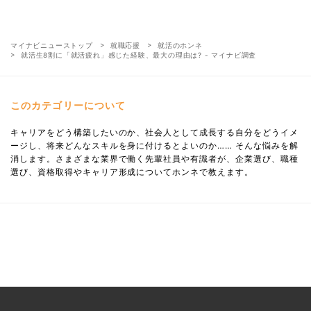
マイナビニューストップ
就職応援
就活のホンネ
就活生8割に「就活疲れ」感じた経験、最大の理由は? - マイナビ調査
このカテゴリーについて
キャリアをどう構築したいのか、社会人として成長する自分をどうイメ
ージし、将来どんなスキルを身に付けるとよいのか…… そんな悩みを解
消します。さまざまな業界で働く先輩社員や有識者が、企業選び、職種
選び、資格取得やキャリア形成についてホンネで教えます。