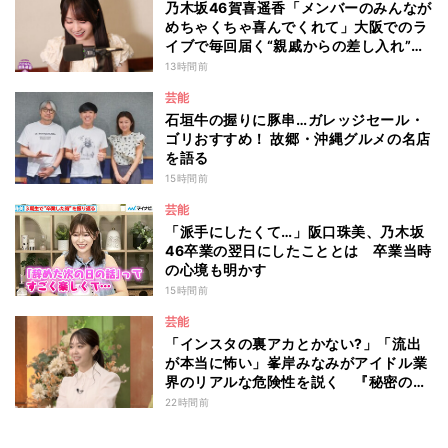
乃木坂46賀喜遥香「メンバーのみんなが
めちゃくちゃ喜んでくれて」大阪でのラ
イブで毎回届く“親戚からの差し入れ”と
は？
13時間前
芸能
石垣牛の握りに豚串…ガレッジセール・
ゴリおすすめ！ 故郷・沖縄グルメの名店
を語る
15時間前
芸能
「派手にしたくて…」阪口珠美、乃木坂
46卒業の翌日にしたこととは 卒業当時
の心境も明かす
15時間前
芸能
「インスタの裏アカとかない?」「流出
が本当に怖い」峯岸みなみがアイドル業
界のリアルな危険性を説く 『秘密のマ
マ園』特別編
22時間前