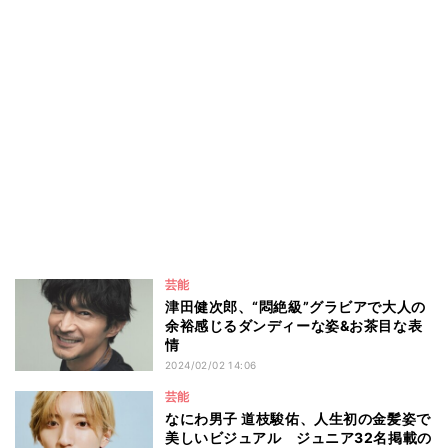
芸能
津田健次郎、“悶絶級”グラビアで大人の
余裕感じるダンディーな姿&お茶目な表
情
2024/02/02 14:06
芸能
なにわ男子 道枝駿佑、人生初の金髪姿で
美しいビジュアル ジュニア32名掲載の