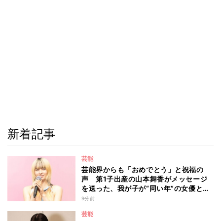
新着記事
芸能
芸能界からも「おめでとう」と祝福の
声 第1子出産の山本舞香がメッセージ
を送った、我が子が“同い年”の女優と
は 今月1日には2年在籍した所属事務所
9分前
からの退所を報告「自分の進むべき道を
芸能
改めて考えながら…」