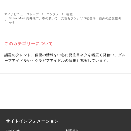
マイナビニューストップ
エンタメ
芸能
Snow Man 向井康二、春の装いで『女性セブン』ソロ初登場 自身の恋愛観明
かす
このカテゴリーについて
話題のタレント、俳優の情報を中心に要注目ネタを幅広く発信中。グル
ープアイドルや・グラビアアイドルの情報も充実しています。
サイトインフォメーション
お知らせ
利用規約