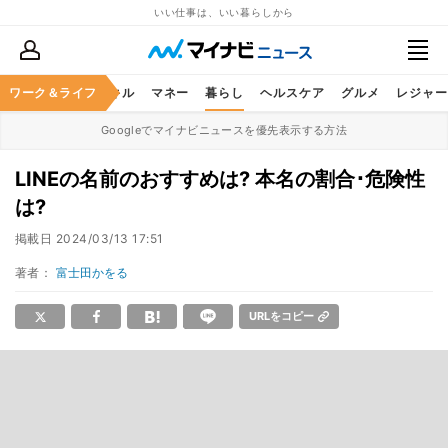
いい仕事は、いい暮らしから
ャリア
ワーク＆ライフ
ビジネススキル
マネー
暮らし
ヘルスケア
グルメ
レジャー
Googleでマイナビニュースを優先表示する方法
LINEの名前のおすすめは? 本名の割合･危険性
は?
掲載日
2024/03/13 17:51
著者：
富士田かをる
URLをコピー