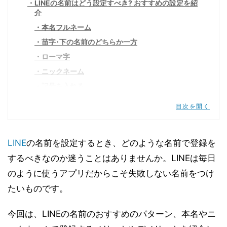
LINEの名前はどう設定すべき? おすすめの設定を紹
介
本名フルネーム
苗字･下の名前のどちらか一方
ローマ字
ニックネーム
記号を入れる
LINEの名前のメリット･デメリット
目次を開く
LINEの名前を本名で設定するメリット･デメリッ
ト
LINEの名前を本名以外で設定するメリット･デメ
LINE
の名前を設定するとき、どのような名前で登録を
リット
するべきなのか迷うことはありませんか。LINEは毎日
LINEの名前を本名で設定しているユーザーの割合
のように使うアプリだからこそ失敗しない名前をつけ
LINEを本名で設定する危険性･リスク
たいものです。
LINEの名前はいつでも自由に変更できる
今回は、LINEの名前のおすすめのパターン、本名やニ