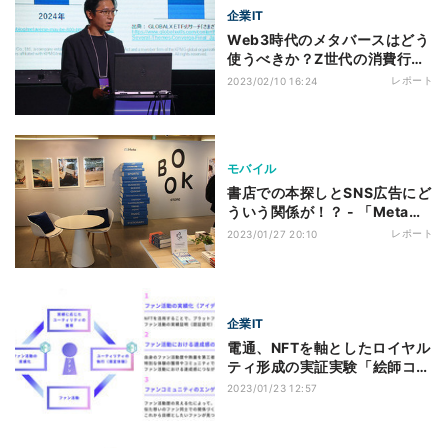
企業IT
Web3時代のメタバースはどう
使うべきか？Z世代の消費行動
から見る将来性
レポート
2023/02/10 16:24
モバイル
書店での本探しとSNS広告にど
ういう関係が！？ - 「Meta
Bookstore」の狙い
レポート
2023/01/27 20:10
企業IT
電通、NFTを軸としたロイヤル
ティ形成の実証実験「絵師コレ
クション」開始
2023/01/23 12:57