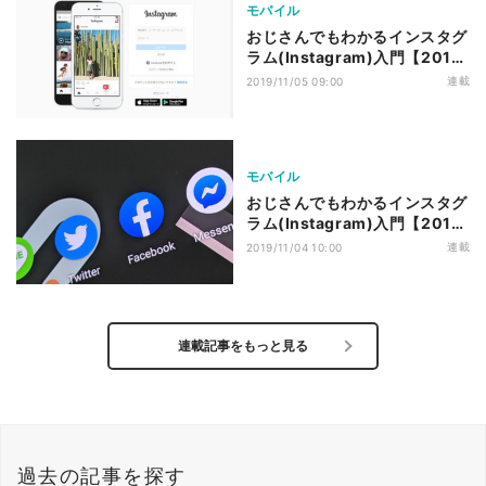
モバイル
おじさんでもわかるインスタグ
ラム(Instagram)入門【2019
年版】 第7回 インスタグラムの
連載
2019/11/05 09:00
辞め方(一時停止・退会・削除)
モバイル
おじさんでもわかるインスタグ
ラム(Instagram)入門【2019
年版】 第6回 インスタを
連載
2019/11/04 10:00
TwitteやFacebookと連携させ
よう
連載記事をもっと見る
過去の記事を探す