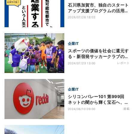
石川県加賀市、独自のスタート
アップ支援プログラムの活用事
例を紹介
2024/07/26 18:03
企業IT
スポーツの価値を社会に還元す
る - 新宿発サッカークラブの挑
戦
レポート
2024/07/23 13:00
企業IT
シリコンバレー101 第999回
ネットの闇から輝く宝石へ、生
成AI時代の寵児になった「米国
連載
2024/06/10 09:00
版2ちゃんねる」