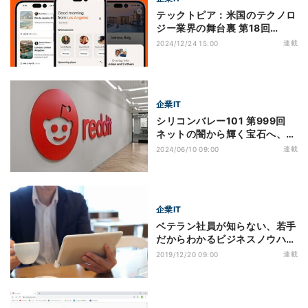
テックトピア：米国のテクノロ
ジー業界の舞台裏 第18回
Twitter創業者が問う「SNSの
連載
2024/12/24 15:00
本質」- つながりを取り戻す新
サービス
企業IT
シリコンバレー101 第999回
ネットの闇から輝く宝石へ、生
成AI時代の寵児になった「米国
連載
2024/06/10 09:00
版2ちゃんねる」
企業IT
ベテラン社員が知らない、若手
だからわかるビジネスノウハウ
第2回 セミナーを聞いただけは
連載
2019/12/20 09:00
卒業！次に生かすための
Twitter活用術