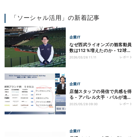
「ソーシャル活用」の新着記事
企業IT
なぜ西武ライオンズの観客動員
数は112％増えたのか - 12球団
トップを実現した戦略の全貌
レポート
2026/03/26 11:11
企業IT
店舗スタッフの発信で共感を得
る - アパレル大手・パルが進め
るSNS戦略とは
レポート
2025/05/28 09:00
企業IT