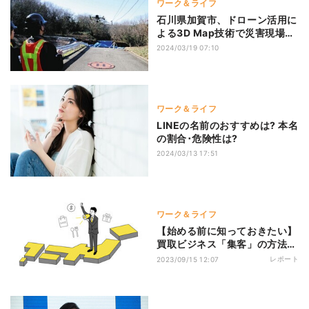
ワーク＆ライフ
石川県加賀市、ドローン活用に
よる3D Map技術で災害現場の
地形データ分析実施
2024/03/19 07:10
ワーク＆ライフ
LINEの名前のおすすめは? 本名
の割合･危険性は?
2024/03/13 17:51
ワーク＆ライフ
【始める前に知っておきたい】
買取ビジネス「集客」の方法
は? 集客を成功させる"3のポイ
レポート
2023/09/15 12:07
ント"と共に解説