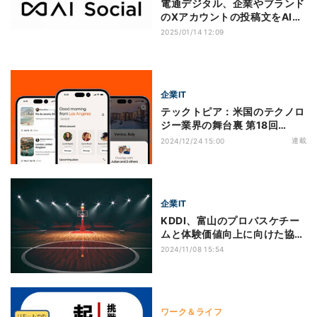
電通デジタル、企業やブランド
のXアカウントの投稿文をAIで
生成する製品を開発
2025/01/14 12:09
企業IT
テックトピア：米国のテクノロ
ジー業界の舞台裏 第18回
Twitter創業者が問う「SNSの
連載
2024/12/24 15:00
本質」- つながりを取り戻す新
サービス
企業IT
KDDI、富山のプロバスケチー
ムと体験価値向上に向けた協業
を開始
2024/11/08 15:54
ワーク＆ライフ