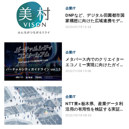
企業IT
DNPなど、デジタル田園都市国
家構想に向けた広域連携モデル
を三重県で構築
2023/01/19 12:24
企業IT
メタバース内でのクリエイター
エコノミー実現に向けたガイド
ラインの新版
2022/11/08 13:06
企業IT
NTT東×栃木県、産業データ利
活用の有用性を検証する実証実
験
2022/10/19 09:53