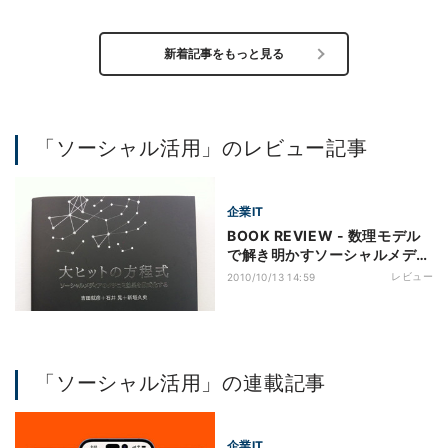
新着記事をもっと見る
「ソーシャル活用」のレビュー記事
企業IT
BOOK REVIEW - 数理モデル
で解き明かすソーシャルメディ
ア時代のヒット現象
レビュー
2010/10/13 14:59
「ソーシャル活用」の連載記事
企業IT