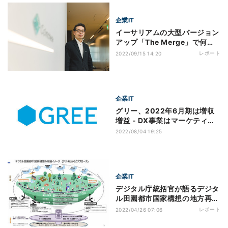
企業IT
イーサリアムの大型バージョン
アップ「The Merge」で何が
変わるんですか？
レポート
2022/09/15 14:20
企業IT
グリー、2022年6月期は増収
増益 - DX事業はマーケティン
グのKPI達成まで支援
2022/08/04 19:25
企業IT
デジタル庁統括官が語るデジタ
ル田園都市国家構想の地方再興
戦略とは？
レポート
2022/04/26 07:06