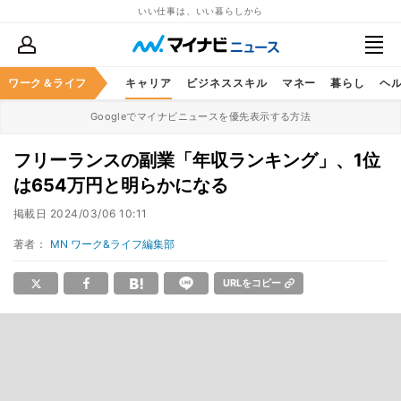
いい仕事は、いい暮らしから
ワーク＆ライフ
キャリア
ビジネススキル
マネー
暮らし
ヘ
Googleでマイナビニュースを優先表示する方法
フリーランスの副業「年収ランキング」、1位
は654万円と明らかになる
掲載日
2024/03/06 10:11
著者：
MN ワーク&ライフ編集部
URLをコピー