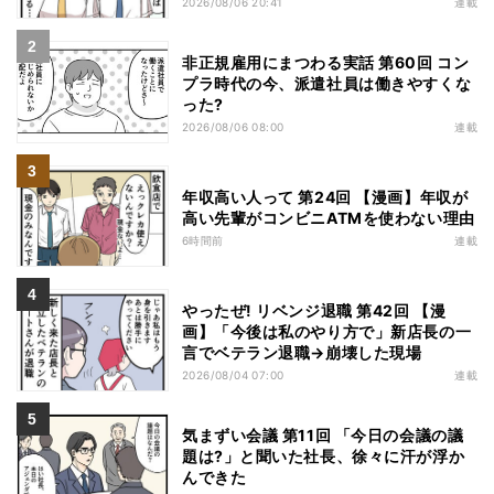
2026/08/06 20:41
連載
非正規雇用にまつわる実話 第60回 コン
プラ時代の今、派遣社員は働きやすくな
った?
2026/08/06 08:00
連載
年収高い人って 第24回 【漫画】年収が
高い先輩がコンビニATMを使わない理由
6時間前
連載
やったぜ! リベンジ退職 第42回 【漫
画】「今後は私のやり方で」新店長の一
言でベテラン退職→崩壊した現場
2026/08/04 07:00
連載
気まずい会議 第11回 「今日の会議の議
題は?」と聞いた社長、徐々に汗が浮か
んできた