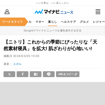
いい仕事は、いい暮らしから
ャリア
ワーク＆ライフ
ビジネススキル
マネー
暮らし
ヘルスケア
グルメ
レジャー
Googleでマイナビニュースを優先表示する方法
【ニトリ】これからの季節にぴったりな「天
然素材寝具」を拡⼤! 肌ざわりが⼼地いい!
掲載日
2024/03/05 10:00
著者：
エボル
URLをコピー