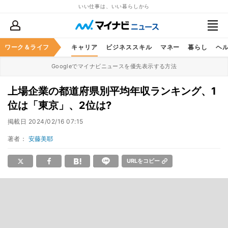
いい仕事は、いい暮らしから
ワーク＆ライフ
キャリア
ビジネススキル
マネー
暮らし
ヘ
Googleでマイナビニュースを優先表示する方法
上場企業の都道府県別平均年収ランキング、1
位は「東京」、2位は?
掲載日
2024/02/16 07:15
著者：
安藤美耶
URLをコピー