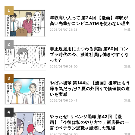
年収高い人って 第24回 【漫画】年収が
高い先輩がコンビニATMを使わない理由
2026/08/07 21:28
連載
非正規雇用にまつわる実話 第60回 コン
プラ時代の今、派遣社員は働きやすくな
った?
2026/08/06 08:00
連載
やばい後輩 第144回 【漫画】後輩はもう
帰る気だった!? 夏の外回りで価値観の違
いを実感
2026/08/06 20:41
連載
やったぜ! リベンジ退職 第42回 【漫
画】「今後は私のやり方で」新店長の一
言でベテラン退職→崩壊した現場
2026/08/04 07:00
連載