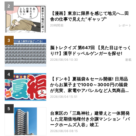
【漫画】東京に限界を感じて地元へ…田
舎の仕事で見えた“ギャップ”
20時間前
レポート
脳トレクイズ 第647回 【見た目はそっく
り!?】漢字ドッペルゲンガーを探せ!
2026/08/06 10:30
連載
【ドンキ】夏福袋＆セール開催! 日用品
からお菓子まで1000～3000円の福袋
が充実、家電やアパレルなど人気商品も
特価
2026/08/04 15:51
台東区の「三島神社」建替えと一体開発
した定期借地権付き分譲マンション「パ
ークホームズ入谷」竣工
2026/08/06 08:15