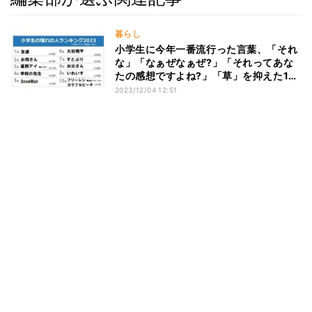
暮らし
小学生に今年一番流行った言葉、「それ
な」「なぁぜなぁぜ?」「それってあな
たの感想ですよね?」「草」を抑えた1位
は? - ベネッセ調査
2023/12/04 12:51