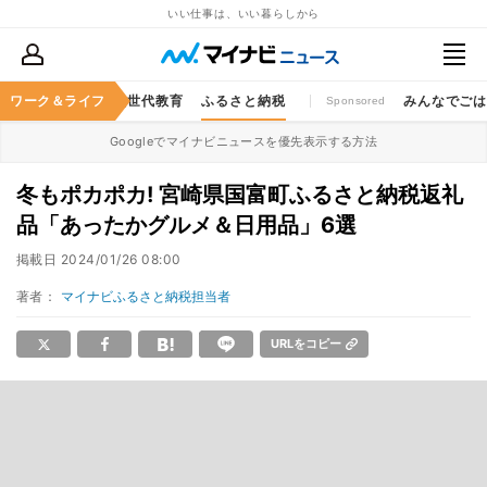
いい仕事は、いい暮らしから
キャッシュレス
ワーク＆ライフ
次世代教育
ふるさと納税
みんなでご
Sponsored
Googleでマイナビニュースを優先表示する方法
冬もポカポカ! 宮崎県国富町ふるさと納税返礼
品「あったかグルメ＆日用品」6選
掲載日
2024/01/26 08:00
著者：
マイナビふるさと納税担当者
URLをコピー