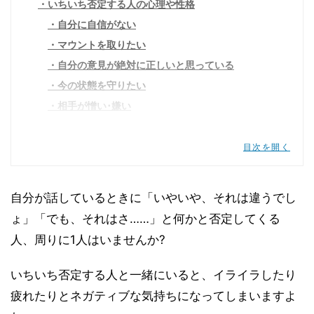
いちいち否定する人の心理や性格
自分に自信がない
マウントを取りたい
自分の意見が絶対に正しいと思っている
今の状態を守りたい
相手が憎い･嫌い
今の自分に不満がある
否定ばかりされて疲れたときの対処法
目次を開く
相手と同じ土俵に立たない
全て聞き流す
自分が話しているときに「いやいや、それは違うでし
相手の考えを聞く
ょ」「でも、それはさ……」と何かと否定してくる
距離を置く
人、周りに1人はいませんか?
周りと団結する
いちいち否定する人の心理はさまざま
いちいち否定する人と一緒にいると、イライラしたり
疲れたりとネガティブな気持ちになってしまいますよ