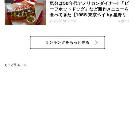
気分は50年代アメリカンダイナー! 「ビ
ーフホットドッグ」など新作メニューを
食べてきた【1955 東京ベイ by 星野リ
ゾート宿泊レポ】
2026/08/01 06:11
レポート
ランキングをもっと見る
もっと見る