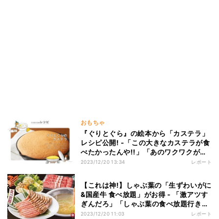
おもちゃ
『ぐりとぐら』の絵本から「カステラ」
レシピ公開! -「この大きなカステラが食
べたかったんや!!」「あのワクワクが実
体化するんですね?!」とSNSで話題
2023/12/20 13:34
レポート
【これは神!】しゃぶ葉の「生ずわいがに
&国産牛 食べ放題」がお得 - 「激アツす
ぎんだろ」「しゃぶ葉の食べ放題行きた
すぎる」
2023/12/20 11:03
レポート