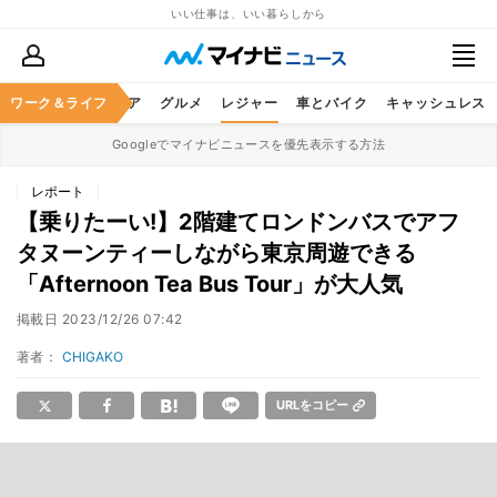
いい仕事は、いい暮らしから
暮らし
ワーク＆ライフ
ヘルスケア
グルメ
レジャー
車とバイク
キャッシュレス
Googleでマイナビニュースを優先表示する方法
レポート
【乗りたーい!】2階建てロンドンバスでアフ
タヌーンティーしながら東京周遊できる
「Afternoon Tea Bus Tour」が大人気
掲載日
2023/12/26 07:42
著者：
CHIGAKO
URLをコピー