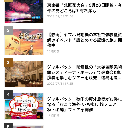
東京都「北区花火会」9月26日開催 - 今
年の見どころは? 有料席も
2026/08/05 21:06
【静岡】ヤマハ発動機の本社で体験型謎
解きイベント「謎とめぐる記憶の旅」開
催中
18時間前
ジャルパック、閉館後の「大塚国際美術
館システィーナ・ホール」で夕食会&生
演奏を楽しむツアーを販売 – 徳島を巡る
5つのコース
2026/07/31 17:25
ジャルパック、秋冬の海外旅行がお得に
なる「行こう海外!いち推し 旅フェア
秋・冬編」フェアを開催
17時間前