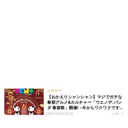
レジャー
【おかえりシャンシャン】マジでガチな
春節グルメ&カルチャー「ウエノデ.パン
ダ 春節祭」開催! -今からワクワクです」
と期待の声
2023/12/25 07:22
レポート