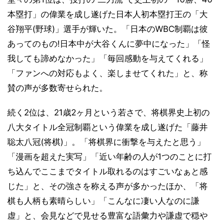
本塁打」の偉業を成し遂げた日本人初本塁打王の「大
谷翔平(野球)」選手が輝いた。「日本のWBC制覇は彼
あってのもの!日本中が大谷くんに夢中になった」「怪
我しても諦めなかった」「毎回感動を与えてくれる」
「ファンへの対応もよく、楽しませてくれた」と、称
賛の声が多数寄せられた。
続く2位は、21歳2ヶ月という若さで、将棋界史上初の
八大タイトル全冠制覇という偉業を成し遂げた「藤井
聡太八冠(将棋)」。「将棋界に衝撃を与えたと思う」
「漫画を超えた実写」「近い年齢の人が1つのことに打
ち込んでここまでタイトル取れるのはすごいなぁと感
じた」と、その強さを称える声が多かったほか、「将
棋も人柄も素晴らしい」「こんなに凄い人なのに謙
虚」と、会見などで見せる豊富な語彙力や謙虚で穏や