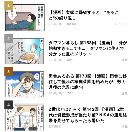
【漫画】実家に帰省すると、"あるこ
と"の繰り返し
2026/08/09 08:03
レポート
タワマン暮らし 第153回 【漫画】「外が
灼熱すぎる…でも…」タワマンに住んで
分かった夏のメリット
2026/08/09 08:15
連載
田舎あるある 第173回 【漫画】田舎に移
住して憧れの家庭菜園を始めたが、数カ
月後の光景に絶句
2026/08/08 20:15
連載
Z世代とはたらく 第142回 【漫画】Z世
代は資産形成が当たり前? NISAの運用結
果を見せてもらったら驚いた
17時間前
連載