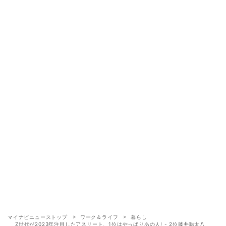
マイナビニューストップ
ワーク＆ライフ
暮らし
Z世代が2023年注目したアスリート、1位はやっぱりあの人! - 2位藤井聡太八