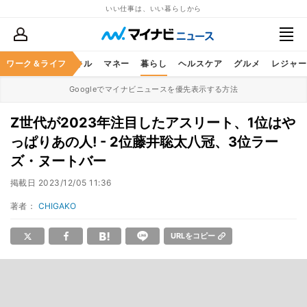
いい仕事は、いい暮らしから
ャリア
ワーク＆ライフ
ビジネススキル
マネー
暮らし
ヘルスケア
グルメ
レジャー
Googleでマイナビニュースを優先表示する方法
Z世代が2023年注目したアスリート、1位はや
っぱりあの人! - 2位藤井聡太八冠、3位ラー
ズ・ヌートバー
掲載日
2023/12/05 11:36
著者：
CHIGAKO
URLをコピー