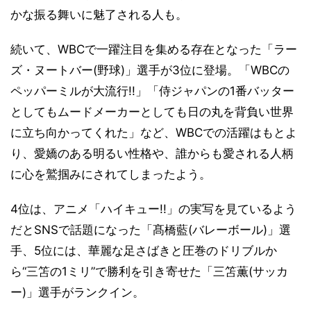
かな振る舞いに魅了される人も。
続いて、WBCで一躍注目を集める存在となった「ラー
ズ・ヌートバー(野球)」選手が3位に登場。「WBCの
ペッパーミルが大流行!!」「侍ジャパンの1番バッター
としてもムードメーカーとしても日の丸を背負い世界
に立ち向かってくれた」など、WBCでの活躍はもとよ
り、愛嬌のある明るい性格や、誰からも愛される人柄
に心を鷲掴みにされてしまったよう。
4位は、アニメ「ハイキュー!!」の実写を見ているよう
だとSNSで話題になった「髙橋藍(バレーボール)」選
手、5位には、華麗な足さばきと圧巻のドリブルか
ら“三笘の1ミリ”で勝利を引き寄せた「三笘薫(サッカ
ー)」選手がランクイン。