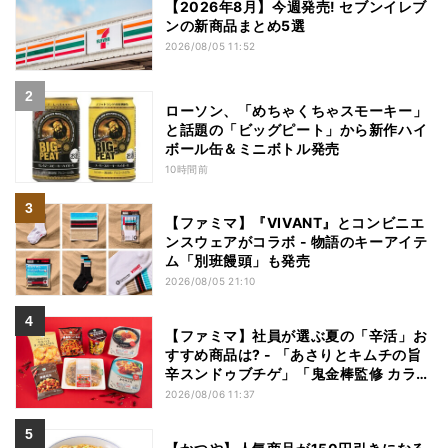
【2026年8月】今週発売! セブンイレブ
ンの新商品まとめ5選
2026/08/05 11:52
ローソン、「めちゃくちゃスモーキー」
と話題の「ビッグピート」から新作ハイ
ボール缶＆ミニボトル発売
10時間前
【ファミマ】『VIVANT』とコンビニエ
ンスウェアがコラボ - 物語のキーアイテ
ム「別班饅頭」も発売
2026/08/05 21:10
【ファミマ】社員が選ぶ夏の「辛活」お
すすめ商品は? - 「あさりとキムチの旨
辛スンドゥブチゲ」「鬼金棒監修 カラシ
ビ焼き味噌らー麺」「辛さがやみつき!
2026/08/06 11:37
ヤンニョムチキン」など