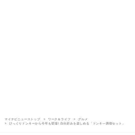
マイナビニューストップ
ワーク＆ライフ
グルメ
びっくりドンキーから今年も登場! 自分好みを楽しめる「ドンキ―満喫セット」