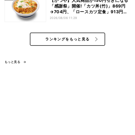
【かつや】人気商品が150円引きになる
「感謝祭」開催!「カツ丼(竹)」869円
→704円、「ロースカツ定食」913円
→748円に - 8日間限定
2026/08/06 11:29
ランキングをもっと見る
もっと見る