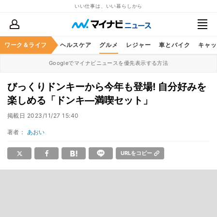
いい仕事は、いい暮らしから
ワーク＆ライフ
マネー
暮らし
ヘルスケア
グルメ
レジャー
車とバイク
キャッ
Googleでマイナビニュースを優先表示する方法
びっくりドンキーから今年も登場! 自分好みを
楽しめる「ドンキ―満喫セット」
掲載日
2023/11/27 15:40
著者：
あおい
URLをコピー