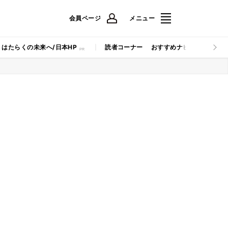
会員ページ
メニュー
はたらくの未来へ/日本HP
読者コーナー
おすすめナビ
マイナビB