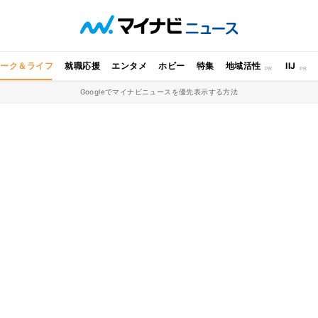
ワーク＆ライフ
就職応援
エンタメ
ホビー
特集
地域活性
IIJ
Googleでマイナビニュースを優先表示する方法