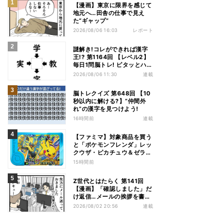
【漫画】東京に限界を感じて
地元へ…田舎の仕事で見え
た“ギャップ”
2026/08/06 16:03
レポート
謎解き!コレができれば漢字
王!? 第1164回 【レベル2】
毎日1問脳トレ! ピタッとハマ
る漢字はどれだ?
2026/08/06 11:30
連載
脳トレクイズ 第648回 【10
秒以内に解ける?】“仲間外
れ”の漢字を見つけよう!
16時間前
連載
【ファミマ】対象商品を買う
と「ポケモンフレンダ」レッ
クウザ・ピカチュウ＆ゼラオ
ラのスペシャルフレンダピッ
15時間前
クがもらえるキャンペーン
Z世代とはたらく 第141回
【漫画】「確認しました」だ
け返信…メールの挨拶を書か
ない“チャット世代”の価値観
2026/08/02 20:56
連載