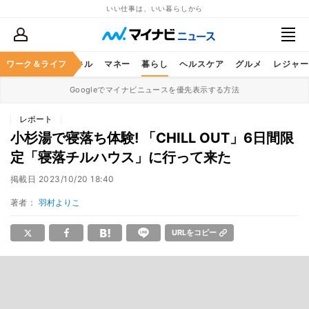
いい仕事は、いい暮らしから
ャリア
ワーク＆ライフ
ビジネススキル
マネー
暮らし
ヘルスケア
グルメ
レジャー
Googleでマイナビニュースを優先表示する方法
レポート
小杉湯で寝落ち体験! 「CHILL OUT」6日間限
定「寝落チルハウス」に行って来た
掲載日
2023/10/20 18:40
著者：
羽村よりこ
URLをコピー