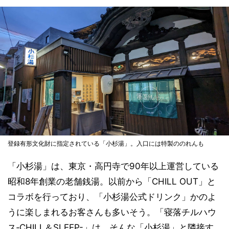
登録有形文化財に指定されている「小杉湯」。入口には特製ののれんも
「小杉湯」は、東京・高円寺で90年以上運営している
昭和8年創業の老舗銭湯。以前から「CHILL OUT」と
コラボを行っており、「小杉湯公式ドリンク」かのよ
うに楽しまれるお客さんも多いそう。「寝落チルハウ
ス‐CHILL＆SLEEP-」は、そんな「小杉湯」と隣接す