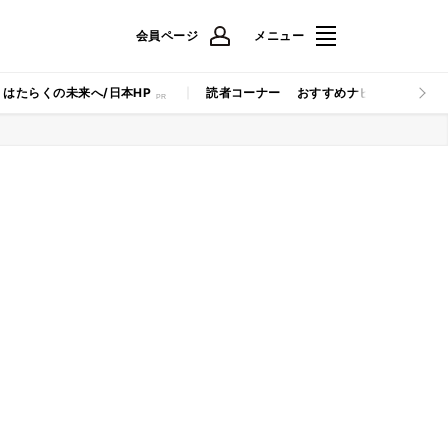
会員ページ
メニュー
はたらくの未来へ/日本HP
読者コーナー
おすすめナビ
マイナビB