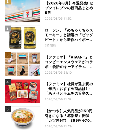
【2026年8月】今週発売! セ
ブンイレブンの新商品まとめ
5選
2026/08/05 11:52
ローソン、「めちゃくちゃス
モーキー」と話題の「ビッグ
ピート」から新作ハイボール
缶＆ミニボトル発売
7時間前
【ファミマ】『VIVANT』と
コンビニエンスウェアがコラ
ボ - 物語のキーアイテム「別
班饅頭」も発売
2026/08/05 21:10
【ファミマ】社員が選ぶ夏の
「辛活」おすすめ商品は? -
「あさりとキムチの旨辛スン
ドゥブチゲ」「鬼金棒監修
2026/08/06 11:37
カラシビ焼き味噌らー麺」
「辛さがやみつき! ヤンニョ
【かつや】人気商品が150円
ムチキン」など
引きになる「感謝祭」開催!
「カツ丼(竹)」869円→704
円、「ロースカツ定食」913
2026/08/06 11:29
円→748円に - 8日間限定