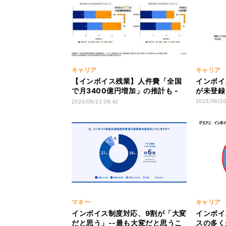
キャリア
キャリア
【インボイス残業】人件費「全国
インボイ
で月3400億円増加」の推計も -
が未登録 
ネットで話題に
2023/09/20
2023/09/22 09:42
マネー
キャリア
インボイス制度対応、9割が「大変
インボイ
だと思う」--最も大変だと思うこ
スの多く