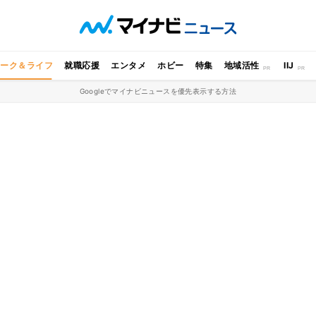
ワーク＆ライフ
就職応援
エンタメ
ホビー
特集
地域活性
IIJ
Googleでマイナビニュースを優先表示する方法