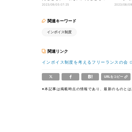
とは？
ない」と
2023/09/05 07:25
2023/08/09
関連キーワード
インボイス制度
関連リンク
インボイス制度を考えるフリーランスの会
URLをコピー
※本記事は掲載時点の情報であり、最新のものと