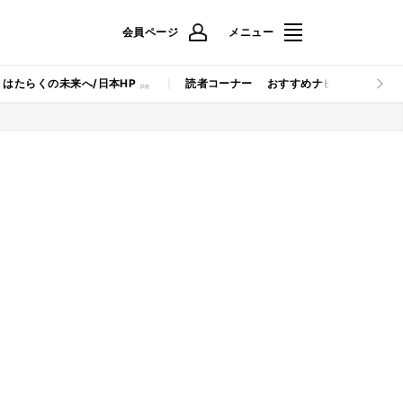
会員ページ
メニュー
はたらくの未来へ/日本HP
読者コーナー
おすすめナビ
マイナビB