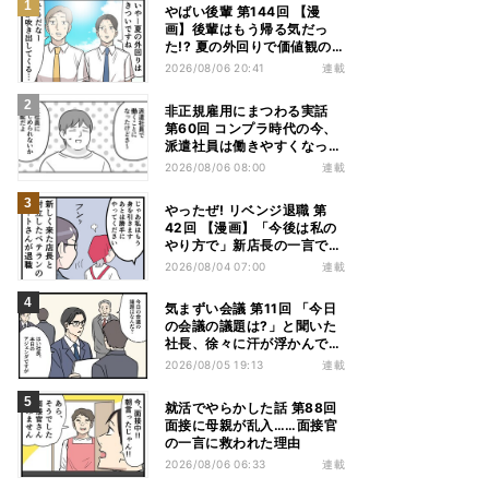
やばい後輩 第144回 【漫
画】後輩はもう帰る気だっ
た!? 夏の外回りで価値観の
違いを実感
2026/08/06 20:41
連載
非正規雇用にまつわる実話
第60回 コンプラ時代の今、
派遣社員は働きやすくなっ
た?
2026/08/06 08:00
連載
やったぜ! リベンジ退職 第
42回 【漫画】「今後は私の
やり方で」新店長の一言でベ
テラン退職→崩壊した現場
2026/08/04 07:00
連載
気まずい会議 第11回 「今日
の会議の議題は?」と聞いた
社長、徐々に汗が浮かんでき
た
2026/08/05 19:13
連載
就活でやらかした話 第88回
面接に母親が乱入……面接官
の一言に救われた理由
2026/08/06 06:33
連載