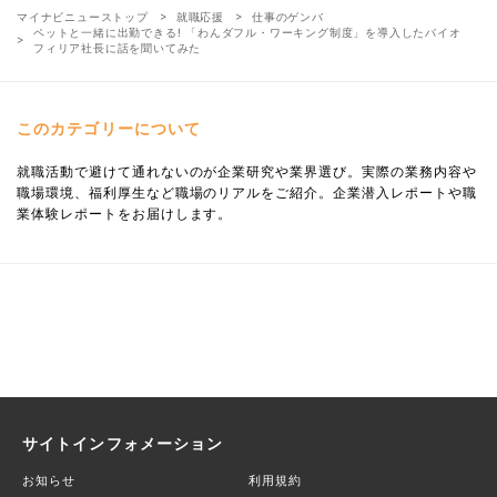
マイナビニューストップ
就職応援
仕事のゲンバ
ペットと一緒に出勤できる! 「わんダフル・ワーキング制度」を導入したバイオ
フィリア社長に話を聞いてみた
このカテゴリーについて
就職活動で避けて通れないのが企業研究や業界選び。実際の業務内容や
職場環境、福利厚生など職場のリアルをご紹介。企業潜入レポートや職
業体験レポートをお届けします。
サイトインフォメーション
お知らせ
利用規約