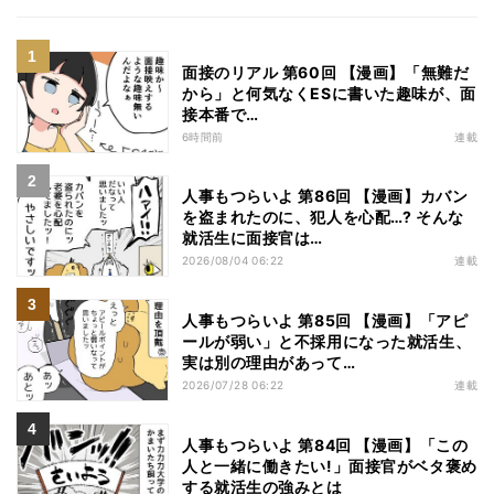
面接のリアル 第60回 【漫画】「無難だ
から」と何気なくESに書いた趣味が、面
接本番で…
6時間前
連載
人事もつらいよ 第86回 【漫画】カバン
を盗まれたのに、犯人を心配…? そんな
就活生に面接官は…
2026/08/04 06:22
連載
人事もつらいよ 第85回 【漫画】「アピ
ールが弱い」と不採用になった就活生、
実は別の理由があって…
2026/07/28 06:22
連載
人事もつらいよ 第84回 【漫画】「この
人と一緒に働きたい!」面接官がベタ褒め
する就活生の強みとは