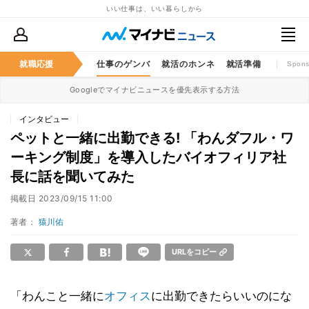
いい仕事は、いい暮らしから
就職応援
仕事のゲンバ
就活のホンネ
就活準備
Spons
Googleでマイナビニュースを優先表示する方法
インタビュー
ペットと一緒に出勤できる! 「わんダフル・ワ
ーキング制度」を導入したバイオフィリア社
長に話を聞いてみた
掲載日
2023/09/15 11:00
著者：
猿川佑
URLをコピー
「わんこと一緒に
オフィス
に出勤できたらいいのにな