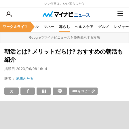
いい仕事は、いい暮らしから
ャリア
ワーク＆ライフ
ビジネススキル
マネー
暮らし
ヘルスケア
グルメ
レジャー
Googleでマイナビニュースを優先表示する方法
朝活とは? メリットだらけ? おすすめの朝活も
紹介
掲載日
2023/09/08 16:14
著者：
夙川わたる
URLをコピー