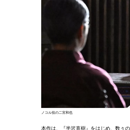
ノコル役の二宮和也
本作は、『半沢直樹』をはじめ、数々の