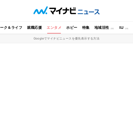
ワーク＆ライフ
就職応援
エンタメ
ホビー
特集
地域活性
IIJ
Googleでマイナビニュースを優先表示する方法