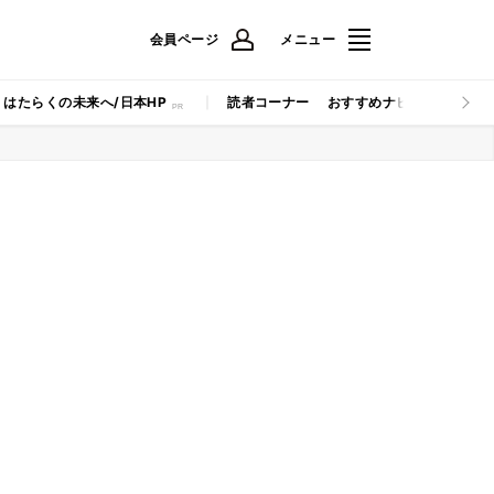
会員ページ
メニュー
はたらくの未来へ/日本HP
読者コーナー
おすすめナビ
マイナビB