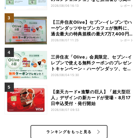
た"裏話"も
2026/08/06 16:13
レポート
【三井住友Olive】セブン-イレブンでハ
ーゲンダッツやセブンカフェが無料に、
過去最大の特典規模の最大7万7,400円
相当がもらえるキャンペーンも - 夏休み
2026/08/07 11:25
レポート
の"酷暑出費"を応援
三井住友「Olive」会員限定、セブン‐イ
レブンで使える無料クーポンのプレゼン
トキャンペーン - ハーゲンダッツ、セブ
ンカフェなどが無料に
2026/08/04 15:30
【楽天カード×進撃の巨人】「超大型巨
人」デザインの新カードが登場 - 8月17
日申込受付・発行開始
2026/08/07 09:53
ランキングをもっと見る