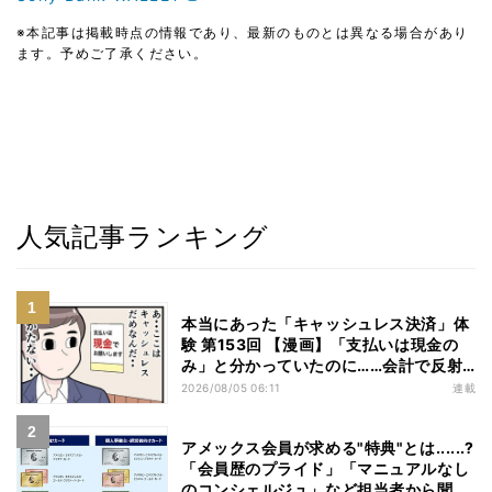
※本記事は掲載時点の情報であり、最新のものとは異なる場合があり
ます。予めご了承ください。
人気記事ランキング
本当にあった「キャッシュレス決済」体
験 第153回 【漫画】「支払いは現金の
み」と分かっていたのに……会計で反射
的に出してしまったものは
2026/08/05 06:11
連載
アメックス会員が求める"特典"とは......?
「会員歴のプライド」「マニュアルなし
のコンシェルジュ」など担当者から聞い