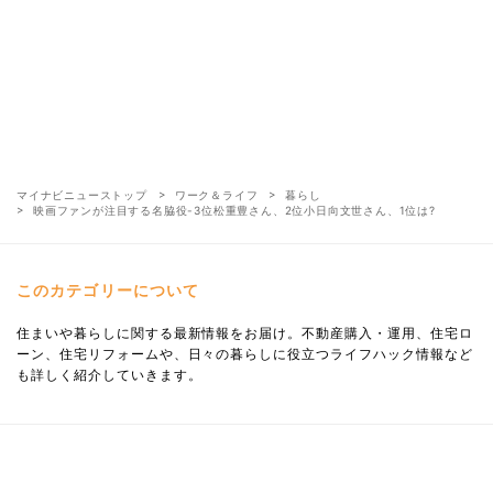
マイナビニューストップ
ワーク＆ライフ
暮らし
映画ファンが注目する名脇役-3位松重豊さん、2位小日向文世さん、1位は?
このカテゴリーについて
住まいや暮らしに関する最新情報をお届け。不動産購入・運用、住宅ロ
ーン、住宅リフォームや、日々の暮らしに役立つライフハック情報など
も詳しく紹介していきます。