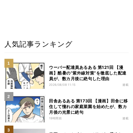
人気記事ランキング
ウーバー配達員あるある 第121回 【漫
画】酷暑の“紫外線対策”を徹底した配達
員が、数カ月後に絶句した理由
2026/08/08 11:15
連載
田舎あるある 第173回 【漫画】田舎に移
住して憧れの家庭菜園を始めたが、数カ
月後の光景に絶句
19時間前
連載