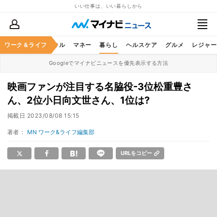
いい仕事は、いい暮らしから
ャリア
ワーク＆ライフ
ビジネススキル
マネー
暮らし
ヘルスケア
グルメ
レジャー
Googleでマイナビニュースを優先表示する方法
映画ファンが注目する名脇役-3位松重豊さ
ん、2位小日向文世さん、1位は?
掲載日
2023/08/08 15:15
著者：
MN ワーク&ライフ編集部
URLをコピー