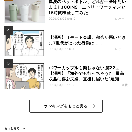
真夏のペットボトル、どれが一番冷たい
まま? 3COINS・ニトリ・ワークマンで
15時間検証してみた
2026/08/08 09:10
レポート
【漫画】リモート会議、都合が悪いとき
にZ世代がとった行動は......
2026/08/07 16:03
レポート
パワーカップルも楽じゃない 第22回
【漫画】「海外でも行っちゃう?」最高
収益に喜ぶ夫婦、直後に届いた“通知
書”で現実に戻された
2026/08/08 11:03
連載
ランキングをもっと見る
もっと見る