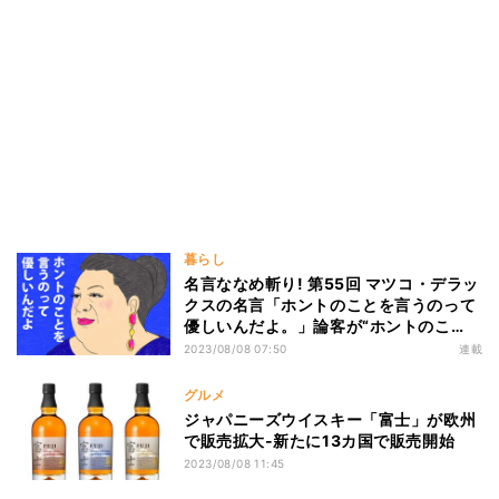
暮らし
名言ななめ斬り! 第55回 マツコ・デラッ
クスの名言「ホントのことを言うのって
優しいんだよ。」論客が“ホントのこ
と”を言わなくなった理由
2023/08/08 07:50
連載
グルメ
ジャパニーズウイスキー「富士」が欧州
で販売拡大-新たに13カ国で販売開始
2023/08/08 11:45