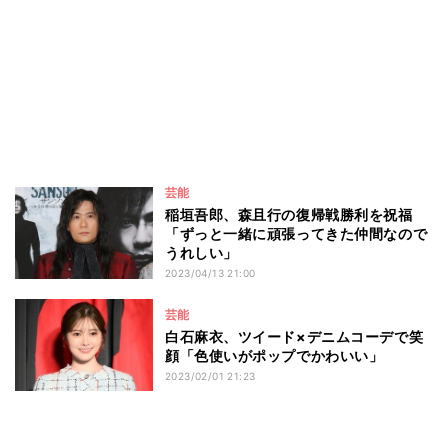
芸能
稲垣吾郎、森且行の復帰戦勝利を祝福
「ずっと一緒に頑張ってきた仲間なので
うれしい」
2023/04/13 21:00
芸能
白石麻衣、ツイード×デニムコーデで笑
顔「色使いがポップでかわいい」
2023/02/01 21:23