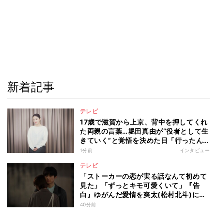
新着記事
テレビ
17歳で滋賀から上京、背中を押してくれ
た両親の言葉…堀田真由が“役者として生
きていく”と覚悟を決めた日「行ったん
やったら、もう帰られへんな」
1分前
インタビュー
テレビ
「ストーカーの恋が実る話なんて初めて
見た」「ずっとキモ可愛くいて」『告
白』ゆがんだ愛情を爽太(松村北斗)に向
ける視聴者の声
40分前