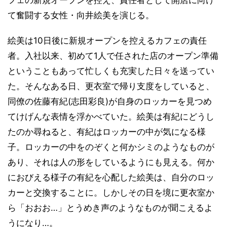
て奮闘する女性・向井絵美を演じる。
絵美は10日後に新規オープンを控えるカフェの責任
者。入社以来、初めて1人で任された店のオープン準備
ということもあって忙しくも充実した日々を送ってい
た。そんなある日、更衣室で帰り支度をしていると、
同僚の佐藤有紀(志田彩良)が自身のロッカーを見つめ
てけげんな表情を浮かべていた。絵美は有紀にどうし
たのか尋ねると、有紀はロッカーの中が気になる様
子。ロッカーの中をのぞくと何かシミのようなものが
あり、それは人の形をしているようにも見える。何か
におびえる様子の有紀を心配した絵美は、自分のロッ
カーと交換することに。しかしその日を境に更衣室か
ら「おおお…」とうめき声のようなものが聞こえるよ
うになり…。