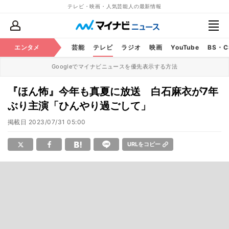
テレビ・映画・人気芸能人の最新情報
エンタメ
芸能
テレビ
ラジオ
映画
YouTube
BS・
Googleでマイナビニュースを優先表示する方法
『ほん怖』今年も真夏に放送 白石麻衣が7年
ぶり主演「ひんやり過ごして」
掲載日
2023/07/31 05:00
URLをコピー