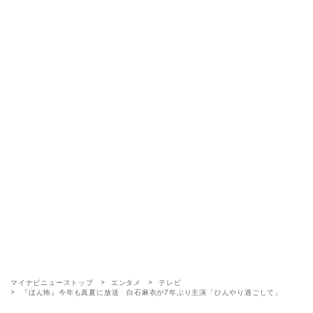
マイナビニューストップ
エンタメ
テレビ
『ほん怖』今年も真夏に放送 白石麻衣が7年ぶり主演「ひんやり過ごして」