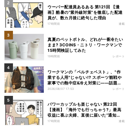
ウーバー配達員あるある 第121回 【漫
画】酷暑の“紫外線対策”を徹底した配達
員が、数カ月後に絶句した理由
17時間前
連載
真夏のペットボトル、どれが一番冷たい
まま? 3COINS・ニトリ・ワークマンで
15時間検証してみた
19時間前
レポート
ワークマンの「ペルチェベスト」、"作
業する人用"じゃない!? スポーツ観戦や
家事での熱中症&冷え対策に――話題の
商品を徹底検証
2026/08/07 17:53
レポート
パワーカップルも楽じゃない 第22回
【漫画】「海外でも行っちゃう?」最高
収益に喜ぶ夫婦、直後に届いた“通知
書”で現実に戻された
17時間前
連載