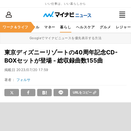
いい仕事は、いい暮らしから
ャリア
ワーク＆ライフ
ビジネススキル
マネー
暮らし
ヘルスケア
グルメ
レジャー
Googleでマイナビニュースを優先表示する方法
東京ディズニーリゾートの40周年記念CD-
BOXセットが登場 - 総収録曲数155曲
掲載日
2023/07/20 17:59
著者：
フォルサ
URLをコピー