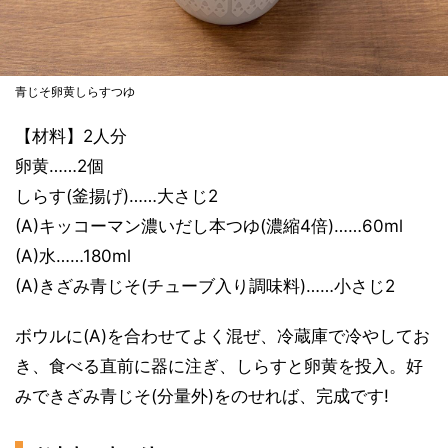
青じそ卵黄しらすつゆ
【材料】2人分
卵黄……2個
しらす(釜揚げ)……大さじ2
(A)キッコーマン濃いだし本つゆ(濃縮4倍)……60ml
(A)水……180ml
(A)きざみ青じそ(チューブ入り調味料)……小さじ2
ボウルに(A)を合わせてよく混ぜ、冷蔵庫で冷やしてお
き、食べる直前に器に注ぎ、しらすと卵黄を投入。好
みできざみ青じそ(分量外)をのせれば、完成です!