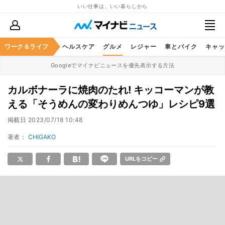
いい仕事は、いい暮らしから
ワーク＆ライフ
マネー
暮らし
ヘルスケア
グルメ
レジャー
車とバイク
キャッ
Googleでマイナビニュースを優先表示する方法
カルボナーラに焼肉のたれ! キッコーマンが教
える「そうめんの変わりめんつゆ」レシピ9選
掲載日
2023/07/18 10:48
著者：
CHIGAKO
URLをコピー