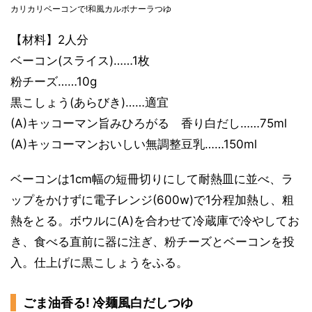
カリカリベーコンで!和風カルボナーラつゆ
【材料】2人分
ベーコン(スライス)……1枚
粉チーズ……10g
黒こしょう(あらびき)……適宜
(A)キッコーマン旨みひろがる 香り白だし……75ml
(A)キッコーマンおいしい無調整豆乳……150ml
ベーコンは1cm幅の短冊切りにして耐熱皿に並べ、ラ
ップをかけずに電子レンジ(600w)で1分程加熱し、粗
熱をとる。ボウルに(A)を合わせて冷蔵庫で冷やしてお
き、食べる直前に器に注ぎ、粉チーズとベーコンを投
入。仕上げに黒こしょうをふる。
ごま油香る! 冷麺風白だしつゆ