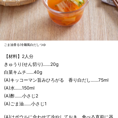
ごま油香る!冷麺風白だしつゆ
【材料】2人分
きゅうり(せん切り)……20g
白菜キムチ……40g
(A)キッコーマン旨みひろがる 香り白だし……75ml
(A)水……150ml
(A)酢……小さじ2
(A)ごま油……小さじ1
(A)はボウルに合わせて冷やしておき、食べる直前に器