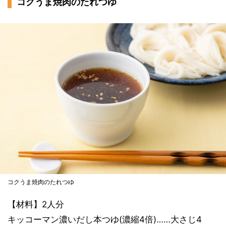
コクうま焼肉のたれつゆ
コクうま焼肉のたれつゆ
【材料】2人分
キッコーマン濃いだし本つゆ(濃縮4倍)……大さじ4