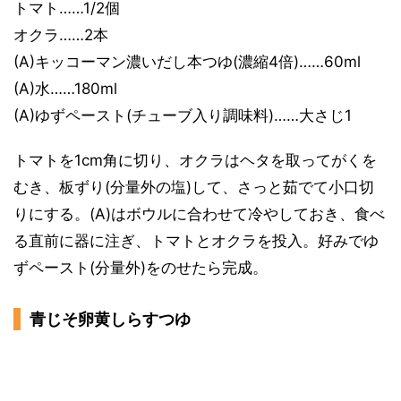
トマト……1/2個
オクラ……2本
(A)キッコーマン濃いだし本つゆ(濃縮4倍)……60ml
(A)水……180ml
(A)ゆずペースト(チューブ入り調味料)……大さじ1
トマトを1cm角に切り、オクラはヘタを取ってがくを
むき、板ずり(分量外の塩)して、さっと茹でて小口切
りにする。(A)はボウルに合わせて冷やしておき、食べ
る直前に器に注ぎ、トマトとオクラを投入。好みでゆ
ずペースト(分量外)をのせたら完成。
青じそ卵黄しらすつゆ