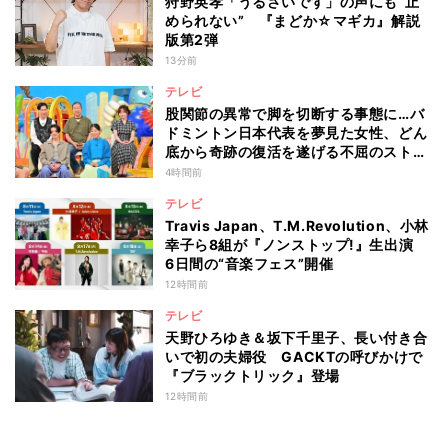
狩野英孝「うるさいです」の声にも“止
められない” 『まどか☆マギカ』解説
版第2弾
13分前
テレビ
股関節の異常で脚を切断する事態に…バ
ドミントン日本代表を夢見た女性、どん
底から奇跡の復活を遂げる不屈のストー
リー『仰天』が再現
4時間前
テレビ
Travis Japan、T.M.Revolution、小林
幸子ら8組が『ノンストップ!』生出演
6日間の“音楽フェス”開催
12時間前
テレビ
天野ひろゆき＆坂下千里子、長い付き合
いで初の夫婦役 GACKTの呼びかけで
『ブラックトリック』登場
12時間前