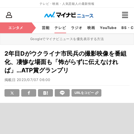
テレビ・映画・人気芸能人の最新情報
エンタメ
芸能
テレビ
ラジオ
映画
YouTube
BS・
Googleでマイナビニュースを優先表示する方法
2年目Dがウクライナ市民兵の撮影映像を番組
化、凄惨な場面も「怖がらずに伝えなけれ
ば」…ATP賞グランプリ
掲載日
2023/07/07 06:00
URLをコピー