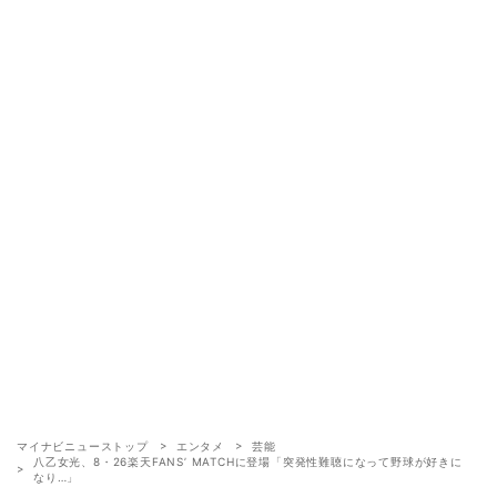
マイナビニューストップ
エンタメ
芸能
八乙女光、8・26楽天FANS’ MATCHに登場「突発性難聴になって野球が好きに
なり…」