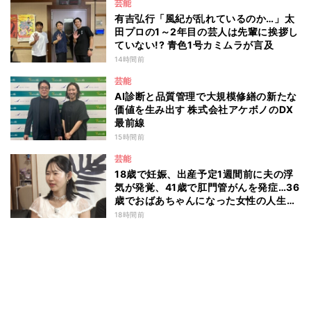
芸能
有吉弘行「風紀が乱れているのか…」太
田プロの1～2年目の芸人は先輩に挨拶し
ていない!? 青色1号カミムラが言及
14時間前
芸能
AI診断と品質管理で大規模修繕の新たな
価値を生み出す 株式会社アケボノのDX
最前線
15時間前
芸能
18歳で妊娠、出産予定1週間前に夫の浮
気が発覚、41歳で肛門管がんを発症…36
歳でおばあちゃんになった女性の人生に
島田珠代も思わず涙 『愛のハイエナ
18時間前
season6』