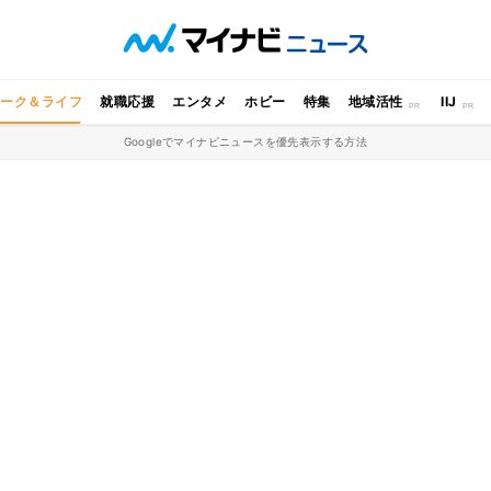
ワーク＆ライフ
就職応援
エンタメ
ホビー
特集
地域活性
IIJ
Googleでマイナビニュースを優先表示する方法