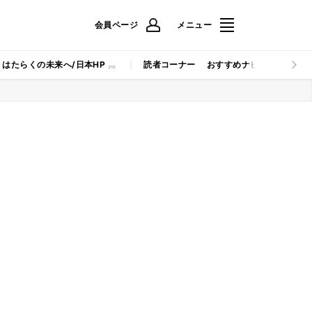
会員ページ
メニュー
はたらくの未来へ/日本HP
読者コーナー
おすすめナビ
マイナビB