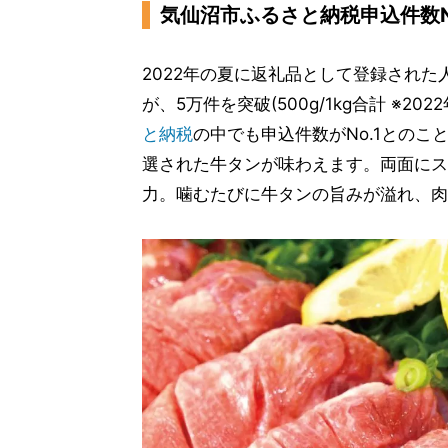
気仙沼市ふるさと納税申込件数N
2022年の夏に返礼品として登録され
が、5万件を突破(500g/1kg合計 ※20
と納税
の中でも申込件数がNo.1との
選された牛タンが味わえます。両面にス
力。噛むたびに牛タンの旨みが溢れ、肉