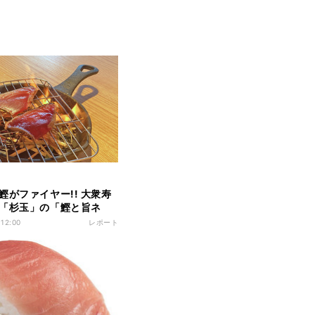
鰹がファイヤー!! 大衆寿
「杉玉」の「鰹と旨ネ
アに舌鼓
 12:00
レポート