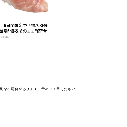
、5日間限定で「得ネタ倍
登場! 値段そのまま"倍"サ
得
 10:44
は異なる場合があります。予めご了承ください。