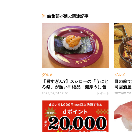
編集部が選ぶ関連記事
グルメ
グルメ
【旨すぎん?】スシローの「うにと
目の前で
ろ祭」が熱い!! 絶品「濃厚うに包
司居酒屋
み」を実食
タ」フェ
2023/02/01 17:00
レポート
2023/01/31