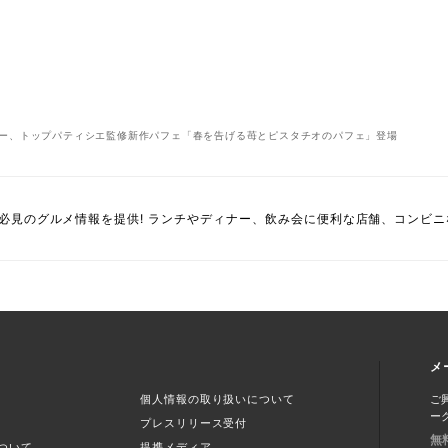
ー、トップパティシエ監修新作パフェ「春を告げる苺とピスタチオのパフェ」登場
必見のグルメ情報を提供! ランチやディナー、飲み会に便利な店舗、コンビ
メ
個人情報の取り扱いについて
ご
ー
プレスリリース受付
無
ついて
提携メディア