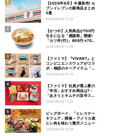
【2026年8月】今週発売! セ
ブンイレブンの新商品まとめ
5選
2026/08/05 11:52
【かつや】人気商品が150円
引きになる「感謝祭」開催!
「カツ丼(竹)」869円→704
円、「ロースカツ定食」913
2026/08/06 11:29
円→748円に - 8日間限定
【ファミマ】『VIVANT』と
コンビニエンスウェアがコラ
ボ - 物語のキーアイテム「別
班饅頭」も発売
2026/08/05 21:10
【ファミマ】社員が選ぶ夏の
「辛活」おすすめ商品は? -
「あさりとキムチの旨辛スン
ドゥブチゲ」「鬼金棒監修
2026/08/06 11:37
カラシビ焼き味噌らー麺」
「辛さがやみつき! ヤンニョ
ビッグボーイ、「ヒレステー
ムチキン」など
キフェア」開催 – アメリカ産
ヒレ肉を味わう贅沢メニュー
2026/08/06 10:25