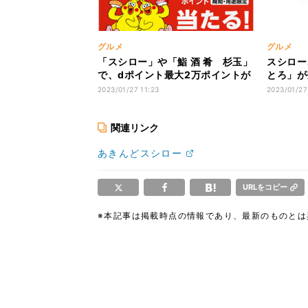
グルメ
グルメ
「スシロー」や「鮨 酒 肴 杉玉」
スシロー
で、dポイント最大2万ポイントが
とろ」が
当たる!
イズでお
2023/01/27 11:23
2023/01/27
関連リンク
あきんどスシロー
URLをコピー
※本記事は掲載時点の情報であり、最新のものと