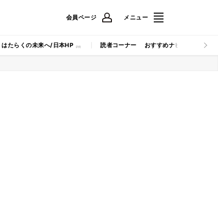
会員ページ
メニュー
はたらくの未来へ/日本HP
読者コーナー
おすすめナビ
マイナビB