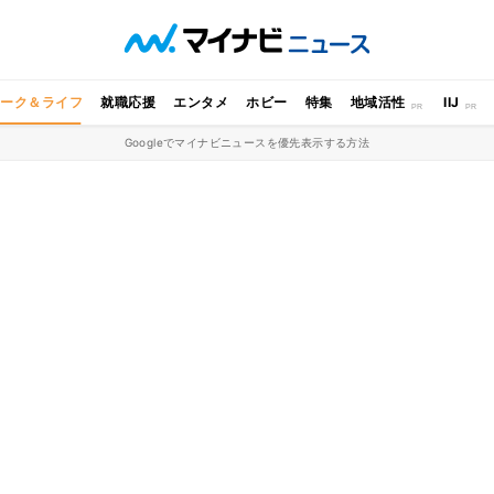
ワーク＆ライフ
就職応援
エンタメ
ホビー
特集
地域活性
IIJ
Googleでマイナビニュースを優先表示する方法