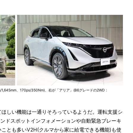
m/1,645mm、170ps/350Nm)、右が「アリア」(B6グレードの2WD：
ってほしい機能は一通りそろっているようだ。運転支援シ
インドスポットインフォメーションや自動緊急ブレーキ
ことも多いV2H(クルマから家に給電できる機能)も使