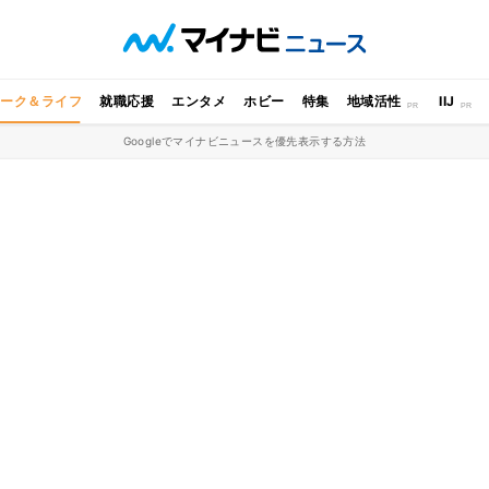
ワーク＆ライフ
就職応援
エンタメ
ホビー
特集
地域活性
IIJ
Googleでマイナビニュースを優先表示する方法