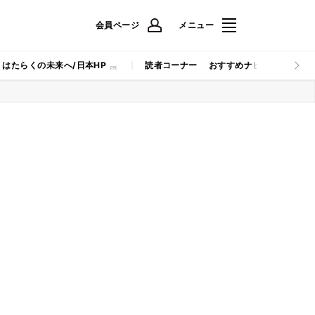
会員ページ
メニュー
はたらくの未来へ/日本HP
読者コーナー
おすすめナビ
マイナビB