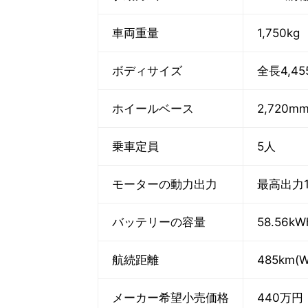
車両重量
1,750kg
ボディサイズ
全長4,45
ホイールベース
2,720m
乗車定員
5人
モーターの動力出力
最高出力1
バッテリーの容量
58.56kW
航続距離
485km(
メーカー希望小売価格
440万円