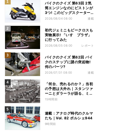
バイクのクイズ 第63回 2気
筒エンジンなのにピストンが
3つ! このビッグスクーター
の名前は?
2026/08/04 08:00
連載
初代ジェミニもビークロスも
実物展示! 「いすゞプラザ」
に行ってみた
2026/08/05 08:00
レポート
バイクのクイズ 第62回 バイ
クのステップに謎の突起物!
何のパーツ?
2026/07/31 08:00
連載
「何台、売れるのか？」当初
の予想は大外れ｜スタンツァ
ーニとダラーラが語る、ミウ
ラ誕生のとき【後編】
15時間前
連載：アナログ時代のクルマ
たち｜Vol. 82 ポルシェ944
9時間前