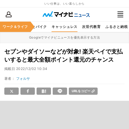
いい仕事は、いい暮らしから
ルメ
ワーク＆ライフ
レジャー
車とバイク
キャッシュレス
次世代教育
ふるさと納税
Googleでマイナビニュースを優先表示する方法
セブンやダイソーなどが対象! 楽天ペイで支払
いすると最大全額ポイント還元のチャンス
掲載日
2022/12/02 10:34
著者：
フォルサ
URLをコピー