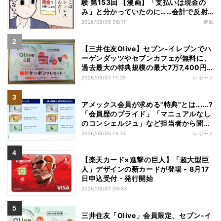
験 第153回 【漫画】「支払いは現金の
み」と分かっていたのに……会計で反射
的に出してしまったものは
2026/08/05 06:11
連載
【三井住友Olive】セブン-イレブンでハ
ーゲンダッツやセブンカフェが無料に、
過去最大の特典規模の最大7万7,400円
相当がもらえるキャンペーンも - 夏休み
2026/08/07 11:25
レポート
の"酷暑出費"を応援
アメックス会員が求める"特典"とは......?
「会員歴のプライド」「マニュアルなし
のコンシェルジュ」など担当者から聞い
た"裏話"も
2026/08/06 16:13
レポート
【楽天カード×進撃の巨人】「超大型巨
人」デザインの新カードが登場 - 8月17
日申込受付・発行開始
2026/08/07 09:53
三井住友「Olive」会員限定、セブン‐イ