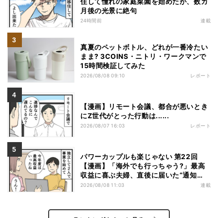
住して憧れの家庭菜園を始めたが、数カ
月後の光景に絶句
24時間前
連載
真夏のペットボトル、どれが一番冷たい
まま? 3COINS・ニトリ・ワークマンで
15時間検証してみた
2026/08/08 09:10
レポート
【漫画】リモート会議、都合が悪いとき
にZ世代がとった行動は......
2026/08/07 16:03
レポート
パワーカップルも楽じゃない 第22回
【漫画】「海外でも行っちゃう?」最高
収益に喜ぶ夫婦、直後に届いた“通知
書”で現実に戻された
2026/08/08 11:03
連載