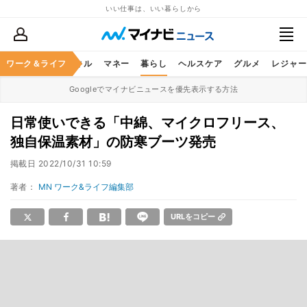
いい仕事は、いい暮らしから
ャリア
ワーク＆ライフ
ビジネススキル
マネー
暮らし
ヘルスケア
グルメ
レジャー
Googleでマイナビニュースを優先表示する方法
日常使いできる「中綿、マイクロフリース、
独自保温素材」の防寒ブーツ発売
掲載日
2022/10/31 10:59
著者：
MN ワーク&ライフ編集部
URLをコピー