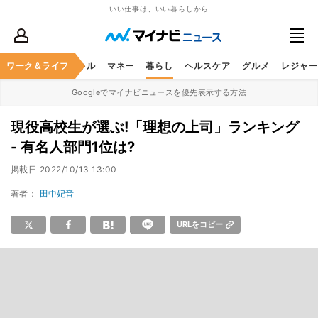
いい仕事は、いい暮らしから
ャリア
ワーク＆ライフ
ビジネススキル
マネー
暮らし
ヘルスケア
グルメ
レジャー
Googleでマイナビニュースを優先表示する方法
現役高校生が選ぶ!「理想の上司」ランキング
- 有名人部門1位は?
掲載日
2022/10/13 13:00
著者：
田中妃音
URLをコピー