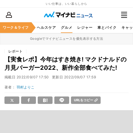
いい仕事は、いい暮らしから
ワーク＆ライフ
マネー
暮らし
ヘルスケア
グルメ
レジャー
車とバイク
キャッ
Googleでマイナビニュースを優先表示する方法
レポート
【実食レポ】今年はすき焼き! マクドナルドの
月見バーガー2022、新作全部食べてみた!
掲載日
2022/09/07 17:50
更新日
2022/09/07 17:59
著者：
羽村よりこ
URLをコピー