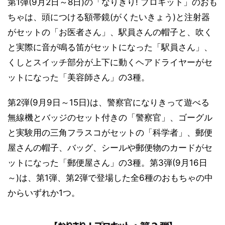
第1弾(9月2日～8日)の「なりきり! プロキット」のおも
ちゃは、頭につける額帯鏡(がくたいきょう)と注射器
がセットの「お医者さん」、駅員さんの帽子と、吹く
と実際に音が鳴る笛がセットになった「駅員さん」、
くしとスイッチ部分が上下に動くヘアドライヤーがセ
ットになった「美容師さん」の3種。
第2弾(9月9日～15日)は、警察官になりきって遊べる
無線機とバッジのセット付きの「警察官」、ゴーグル
と実験用の三角フラスコがセットの「科学者」、郵便
屋さんの帽子、バッグ、シールや郵便物のカードがセ
ットになった「郵便屋さん」の3種。第3弾(9月16日
～)は、第1弾、第2弾で登場した全6種のおもちゃの中
からいずれか1つ。