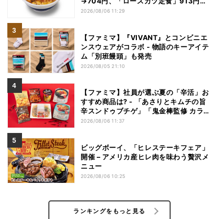
→704円、「ロースカツ定食」913円
→748円に - 8日間限定
2026/08/06 11:29
【ファミマ】『VIVANT』とコンビニエ
ンスウェアがコラボ - 物語のキーアイテ
ム「別班饅頭」も発売
2026/08/05 21:10
【ファミマ】社員が選ぶ夏の「辛活」お
すすめ商品は? - 「あさりとキムチの旨
辛スンドゥブチゲ」「鬼金棒監修 カラシ
ビ焼き味噌らー麺」「辛さがやみつき!
2026/08/06 11:37
ヤンニョムチキン」など
ビッグボーイ、「ヒレステーキフェア」
開催 – アメリカ産ヒレ肉を味わう贅沢メ
ニュー
2026/08/06 10:25
ランキングをもっと見る