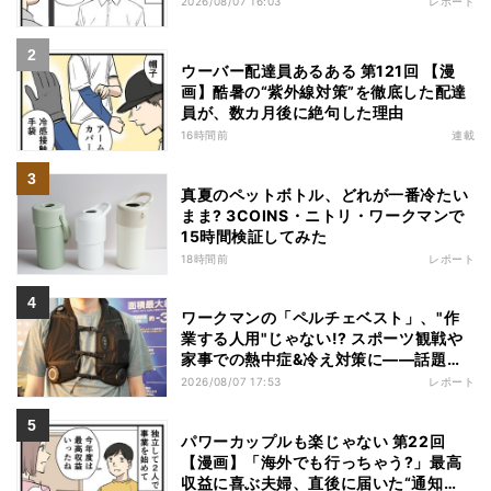
2026/08/07 16:03
レポート
ウーバー配達員あるある 第121回 【漫
画】酷暑の“紫外線対策”を徹底した配達
員が、数カ月後に絶句した理由
16時間前
連載
真夏のペットボトル、どれが一番冷たい
まま? 3COINS・ニトリ・ワークマンで
15時間検証してみた
18時間前
レポート
ワークマンの「ペルチェベスト」、"作
業する人用"じゃない!? スポーツ観戦や
家事での熱中症&冷え対策に――話題の
商品を徹底検証
2026/08/07 17:53
レポート
パワーカップルも楽じゃない 第22回
【漫画】「海外でも行っちゃう?」最高
収益に喜ぶ夫婦、直後に届いた“通知