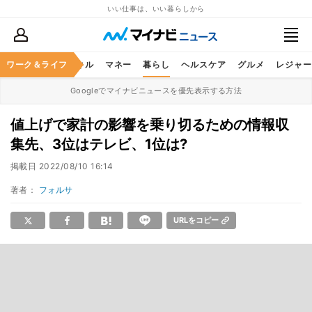
いい仕事は、いい暮らしから
ャリア
ワーク＆ライフ
ビジネススキル
マネー
暮らし
ヘルスケア
グルメ
レジャー
Googleでマイナビニュースを優先表示する方法
値上げで家計の影響を乗り切るための情報収
集先、3位はテレビ、1位は?
掲載日
2022/08/10 16:14
著者：
フォルサ
URLをコピー