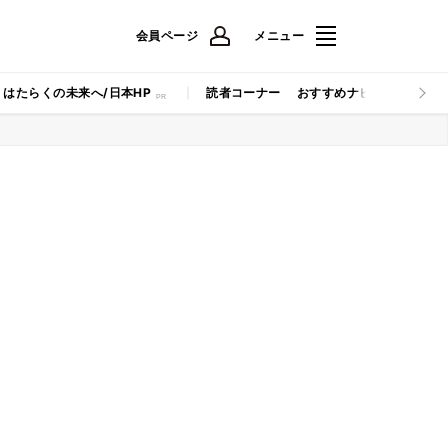
会員ページ
メニュー
はたらくの未来へ/日本HP
読者コーナー
おすすめナビ
マイナビB