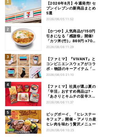
【2026年8月】今週発売! セ
ブンイレブンの新商品まとめ
5選
2026/08/05 11:52
【かつや】人気商品が150円
引きになる「感謝祭」開催!
「カツ丼(竹)」869円→704
円、「ロースカツ定食」913
2026/08/06 11:29
円→748円に - 8日間限定
【ファミマ】『VIVANT』と
コンビニエンスウェアがコラ
ボ - 物語のキーアイテム「別
班饅頭」も発売
2026/08/05 21:10
【ファミマ】社員が選ぶ夏の
「辛活」おすすめ商品は? -
「あさりとキムチの旨辛スン
ドゥブチゲ」「鬼金棒監修
2026/08/06 11:37
カラシビ焼き味噌らー麺」
「辛さがやみつき! ヤンニョ
ビッグボーイ、「ヒレステー
ムチキン」など
キフェア」開催 – アメリカ産
ヒレ肉を味わう贅沢メニュー
2026/08/06 10:25