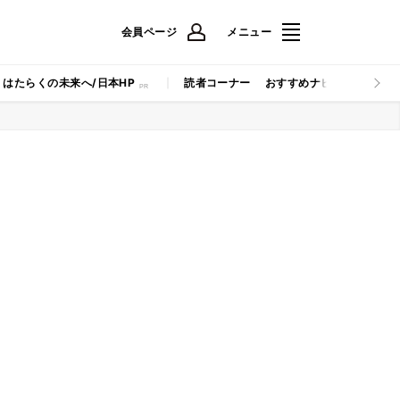
会員ページ
メニュー
はたらくの未来へ/日本HP
読者コーナー
おすすめナビ
マイナビB