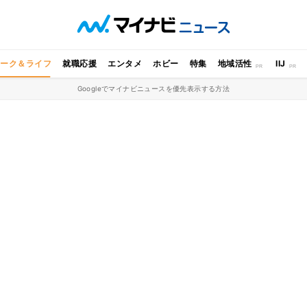
ワーク＆ライフ
就職応援
エンタメ
ホビー
特集
地域活性
IIJ
Googleでマイナビニュースを優先表示する方法