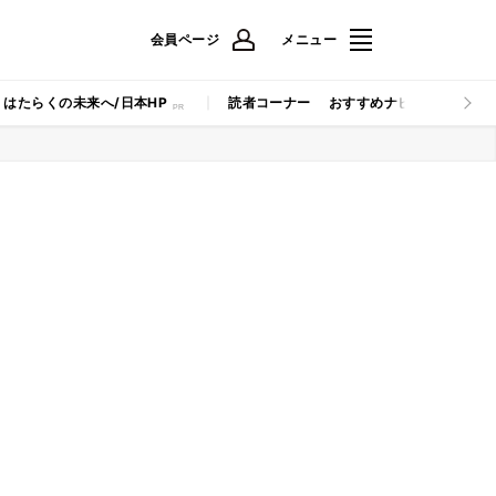
会員ページ
メニュー
はたらくの未来へ/日本HP
読者コーナー
おすすめナビ
マイナビB