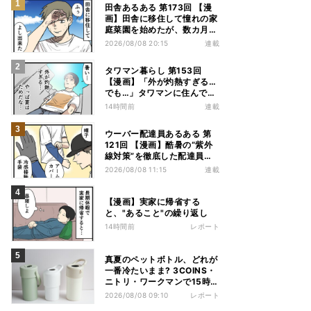
田舎あるある 第173回 【漫
画】田舎に移住して憧れの家
庭菜園を始めたが、数カ月後
の光景に絶句
2026/08/08 20:15
連載
タワマン暮らし 第153回
【漫画】「外が灼熱すぎる…
でも…」タワマンに住んで分
かった夏のメリット
14時間前
連載
ウーバー配達員あるある 第
121回 【漫画】酷暑の“紫外
線対策”を徹底した配達員
が、数カ月後に絶句した理由
2026/08/08 11:15
連載
【漫画】実家に帰省する
と、"あること"の繰り返し
14時間前
レポート
真夏のペットボトル、どれが
一番冷たいまま? 3COINS・
ニトリ・ワークマンで15時間
検証してみた
2026/08/08 09:10
レポート