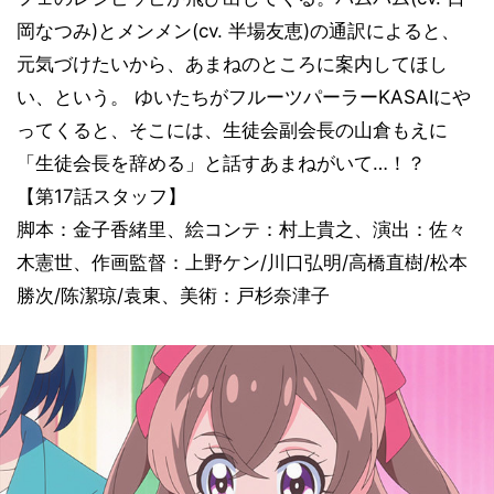
岡なつみ)とメンメン(cv. 半場友恵)の通訳によると、
元気づけたいから、あまねのところに案内してほし
い、という。 ゆいたちがフルーツパーラーKASAIにや
ってくると、そこには、生徒会副会長の山倉もえに
「生徒会長を辞める」と話すあまねがいて…！？
【第17話スタッフ】
脚本：金子香緒里、絵コンテ：村上貴之、演出：佐々
木憲世、作画監督：上野ケン/川口弘明/高橋直樹/松本
勝次/陈潔琼/袁東、美術：戸杉奈津子