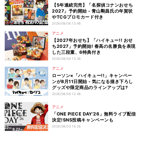
【5年連続完売】「名探偵コナンおせち
2027」予約開始 - 青山剛昌氏の年賀状
やTCGプロモカード付き
2026/08/06 13:46
アニメ
【2027年おせち】「ハイキュー!! おせ
ち2027」予約開始! 春高の名勝負を表現
した三段重、6特典付き
2026/08/06 13:36
アニメ
ローソン×「ハイキュー!!」キャンペー
ンが8月11日開始 - 気になる描き下ろし
グッズや限定商品のラインアップは?
2026/08/06 12:48
アニメ
「ONE PIECE DAY’26」無料ライブ配信
決定!SNS投稿キャンペーンも
2026/08/03 16:28