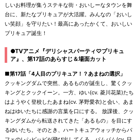
しいお料理が集うステキな街・おいしーなタウンを舞
台に、新たなプリキュアが大活躍。みんなの「おいし
い笑顔」を守りたい！最高にあったかくて、おいしい
プリキュア誕生！
●TVアニメ『デリシャスパーティ♡プリキュ
ア』、第17話のあらすじ＆場面カット
■第17話「4人目のプリキュア！？あまねの選択」
クッキングダムで突然、あるものが誕生し、驚くクッ
キングとクックイーン。一方、ゆい(cv. 菱川花菜)たち
はようやく登校したあまね(cv. 茅野愛衣)と会い、あま
ねはゆいたちに感謝の言葉を口にする。 放課後、クッ
キングダムから転送されてきた「あるもの」を目にす
るゆいたち。そのとき、ハートキュアウォッチからパ
フェのレシピッピが飛び出してくる。パムパム(cv. 日